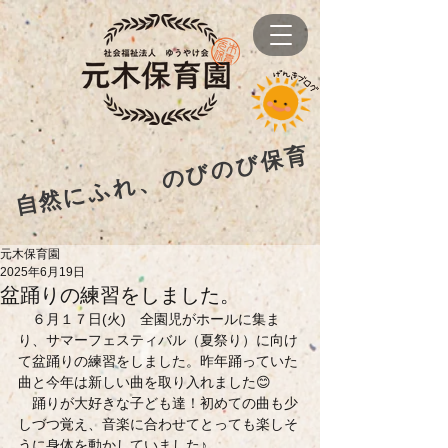
自然にふれ、のびのび保育
元木保育園
2025年6月19日
盆踊りの練習をしました。
　６月１７日(火)　全園児がホールに集ま
り、サマーフェスティバル（夏祭り）に向け
て盆踊りの練習をしました。昨年踊っていた
曲と今年は新しい曲を取り入れました😊
　踊りが大好きな子ども達！初めての曲も少
しづつ覚え、音楽に合わせてとっても楽しそ
うに身体を動かしていました♪