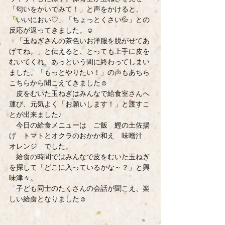
「匂いをかいでみて！」と声をかけると、
「いいにおい♡」「ちょっとくさい💦」との
反応が返ってきました。☺
　「玉ねぎさんの茶色いお洋服を脱がせてあ
げてね。」と伝えると、とっても上手に皮を
むいてくれ、あっという間に終わってしまい
ました。「もっとやりたい！」の声もあちら
こちらから聞こえてきました☺
　皮をむいた玉ねぎはみんなで給食室さんへ
運び、元気よく「お願いします！」と渡すこ
とが出来ました♪
　今日の給食メニューは　ご飯　鰹の土佐揚
げ　トマトとオクラのおかか和え　味噌汁　
オレンジ　でした。
　給食の時間ではみんなで皮をむいた玉ねぎ
を探して「どこに入っているかな～？」と興
味津々。
　子ども同士のたくさんの会話が聞こえ、楽
しい給食となりました☺