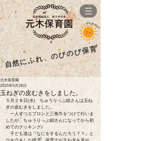
自然にふれ、のびのび保育
元木保育園
2025年5月28日
玉ねぎの皮むきをしました。
５月２８日(水)　ちゅうりっぷ組さんは玉ね
ぎの皮むきをしました。
　一人ずつエプロンと三角巾をつけて行いま
したが、ちゅうりっぷ組さんになってから初
めてのクッキング♪
　子ども達は『なにをするんだろう？？』と
ウキウキした様子。保育士が玉ねぎを見せ