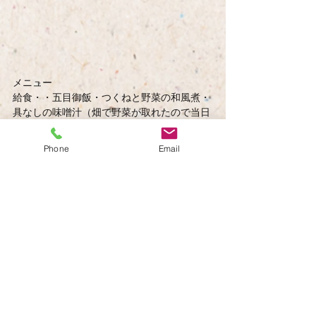
メニュー
給食・・五目御飯・つくねと野菜の和風煮・
具なしの味噌汁（畑で野菜が取れたので当日
入れました）・バナナ（災害時の提供は無い
旨を説明後、栄養摂取の観点から提供）
Phone
Email
おやつ・・梅じゃこおにぎり・パック牛乳
（災害時の提供は困難な旨を説明後、栄養摂
取の観点から提供）
※提供したご飯等はすべて災害時に備えて保
存してある備蓄品を使用しました。
すべて表示
最新記事