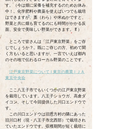
す。（今は畑に栄養を補充するのためお休み
中！。化学肥料や農薬を使えばいつでも栽培
はできますが、藁（わら）や米ぬかですと、
野菜と共に畑も育てるのにも時間がかかる反
面、安全で美味しい野菜ができます。🥬）
　ところで皆さんは「江戸東京野菜」をご存
じでしょうか？。既にご存じの方、初めて聞
く方もいると思いますが、一言でいえば都内
のその地で伝わるローカル野菜のことです。
江戸東京野菜について | 東京の農業 | ＪＡ
東京中央会
　ここ八王子市でもいくつかの江戸東京野菜
を栽培しています。八王子ショウガ、高倉ダ
イコン、そして今回提供した川口エンドウで
す。
　この川口エンドウは旧恩方村の隣にあった
旧川口村（現・八王子市北西部）で栽培され
ていたエンドウです。収穫期間が短く栽培に