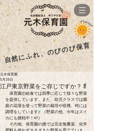
自然にふれ、のびのび保育
元木保育園
5月26日
江戸東京野菜をご存じですか？🥬
　保育園の給食では四季に応じて様々な野菜
を提供しています。また、幼児クラスでは園
庭の花壇を使って野菜の栽培や収穫、時には
調理をしています。（野菜の他、今年はスイ
カにも挑戦中！🍉）
　その他、保育園の畑では完全無農薬、化学
肥料も使わずさまざまな野菜を育てていま