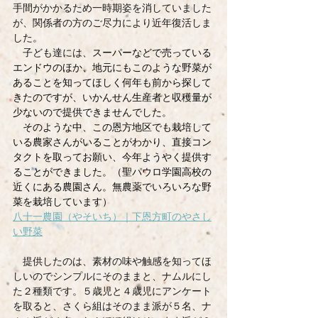
手間がかかるため一時期姿を消していました
が、関係者の方のご尽力により近年復活しま
した。
　子ども達には、
スーパーなどで売っている
エンドウのほか、地元にもこのような野菜が
あることを知ってほしく何年も前から探して
きたのですが、いかんせん生産者と収穫量が
少ないので提供できませんでした。
　そのような中、この恩方地区でも栽培して
いる農家さんがいることがわかり、直接コン
タクトを取ってお願い、今年ようやく提供す
ることができました。（聖パウロ学園高校の
近くにある農園さん。無農薬でいろいろな野
菜を栽培しています）
八十一農園（やそいち）｜下恩方町のやさし
い野菜
　提供したのは、素材の味や触感を知ってほ
しいのでシンプルにそのままと、ナムルにし
た２種類です。５歳児と４歳児にアンケート
を取ると、さくら組はそのまま派が５名、ナ