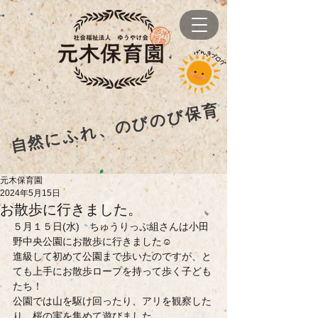
自然にふれ、のびのび保育
元木保育園
2024年5月15日
お散歩に行きました。
５月１５日(水)　ちゅうりっぷ組さんは小田
野中央公園にお散歩に行きました☺
進級して初めて公園まで歩いたのですが、と
ても上手にお散歩ロープを持って歩く子ども
たち！
公園では山を駆け回ったり、アリを観察した
り、桜の実を集めて遊びました。