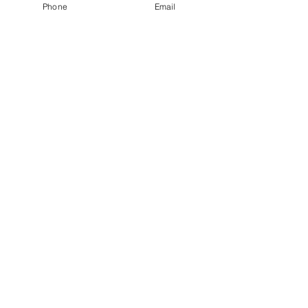
Phone
Email
紙すきをしました
じゃがいも堀り
た🥔
copyright 2019 MOTOKI HOIKUEN. All rights reserved.