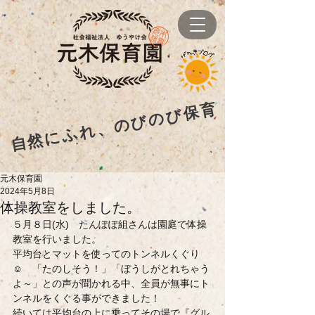
自然にふれ、のびのび保育
元木保育園
2024年5月8日
体操教室をしました。
５月８日(水)　たんぽぽ組さんは園庭で体操
教室を行いました。
平均台とマットを使ってのトンネルくぐり
☺　「たのしそう！」「ぼうしがとれちゃう
よ～」との声が聞かれる中、全員が無事にト
ンネルをくぐる事ができました！
続いては平均台の上に乗ってその場で『グル