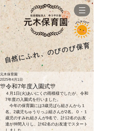
自然にふれ、のびのび保育
元木保育園
2025年4月1日
🎊令和7年度入園式🎊
４月1日(火)あいにくの雨模様でしたが、令和
7年度の入園式を行いました。
　今年の保育園には3歳児ばら組さんから１
名。2歳児ちゅうりっぷ組さんが2名。０・１
歳児のすみれ組さんが9名で、計12名のお友
達が仲間入りし、計62名のお友達でスタート
しました。