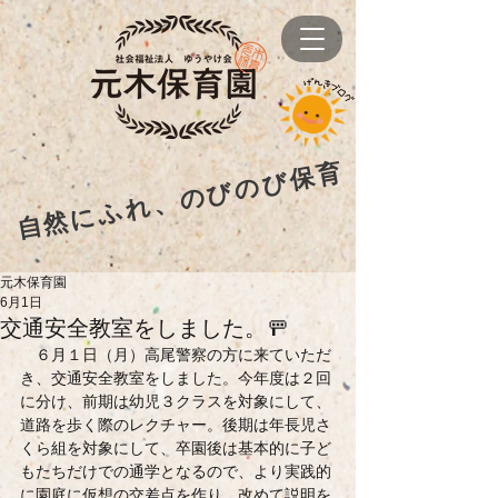
自然にふれ、のびのび保育
元木保育園
6月1日
交通安全教室をしました。🚥
　６月１日（月）高尾警察の方に来ていただ
き、交通安全教室をしました。今年度は２回
に分け、前期は幼児３クラスを対象にして、
道路を歩く際のレクチャー。後期は年長児さ
くら組を対象にして、卒園後は基本的に子ど
もたちだけでの通学となるので、より実践的
に園庭に仮想の交差点を作り、改めて説明を