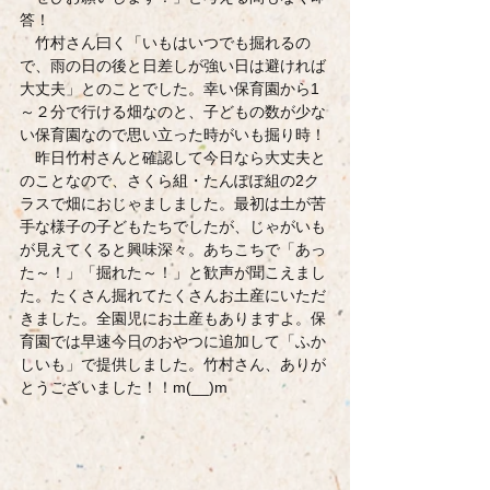
答！
　竹村さん曰く「いもはいつでも掘れるの
で、雨の日の後と日差しが強い日は避ければ
大丈夫」とのことでした。幸い保育園から1
～２分で行ける畑なのと、子どもの数が少な
い保育園なので思い立った時がいも掘り時！
　昨日竹村さんと確認して今日なら大丈夫と
のことなので、さくら組・たんぽぽ組の2ク
ラスで畑におじゃましました。最初は土が苦
手な様子の子どもたちでしたが、じゃがいも
が見えてくると興味深々。あちこちで「あっ
た～！」「掘れた～！」と歓声が聞こえまし
た。たくさん掘れてたくさんお土産にいただ
きました。全園児にお土産もありますよ。保
育園では早速今日のおやつに追加して「ふか
しいも」で提供しました。竹村さん、ありが
とうございました！！m(__)m