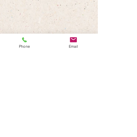
Phone
Email
紙すきをしました
じゃがいも堀り
た🥔
copyright 2019 MOTOKI HOIKUEN. All rights reserved.