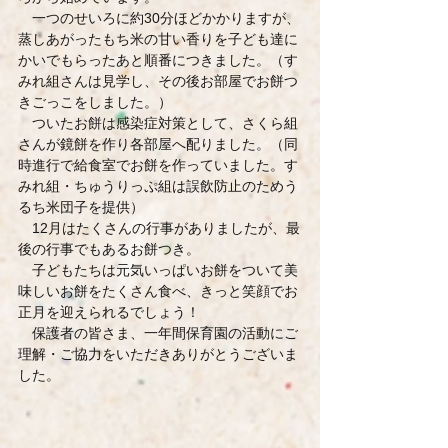
　一つのせいろに約30分ほどかかりますが、
蒸しあがったもち米の甘い香りを子ども達に
かいでもらったあと順番につきました。（す
みれ組さんは見学し、その後お部屋でお餅つ
きごっこをしました。）
　ついたお餅は感染症対策として、さくら組
さんが鏡餅を作り各部屋へ配りました。（同
時進行で給食室でお餅を作っていました。す
みれ組・ちゅうりっぷ組は誤飲防止のためう
るち米団子を提供）
　12月はたくさんの行事がありましたが、最
後の行事でもあるお餅つき。
　子どもたちは元気いっぱいお餅をついて美
味しいお餅をたくさん食べ、きっと笑顔でお
正月を迎えられるでしょう！
　保護者の皆さま、一年間保育園の活動にご
理解・ご協力をいただきありがとうございま
した。