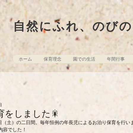
自然にふれ、のびの
ホーム
保育理念
園での生活
年間行事
日
育をしました🎇
19日（土）の二日間。毎年恒例の年長児によるお泊り保育を行い
内容でした！