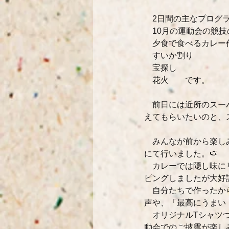
　2日間の主なプログ
　10月の運動会の競
　夕食で食べるカレー
　すいか割り
　宝探し
　花火　　です。
　前日には近所のスー
えてもらいたいのと、
　みんなが前から楽し
にて行いました。🍉
　カレーでは隠し味に
ピングしましたが大好
　自分たちで作ったか
声や、「最高にうまい
　オリジナルTシャツ
動会でのご披露が楽しみ