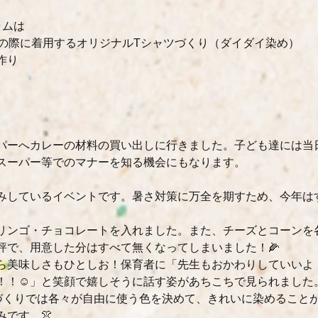
ラムは
技の際に着用するオリジナルTシャツづくり（ダイダイ染め）
作り
パーへカレーの材料の買い出しに行きました。子ども達には当
スーパー等でのマナーを知る機会にもなります。
みしているイベントです。暑さ対策に万全を期すため、今年は
リンゴ・チョコレートを入れました。また、チーズとコーンを
評で、用意した分はすべて無くなってしまいました！🌽
ら美味しさもひとしお！保育者に「先生もおかわりしていいよ
！！☺」と笑顔で嬉しそうに話す姿があちこちで見られました。
づくりでは各々が自由に使う色を決めて、きれいに染めること
です。👚