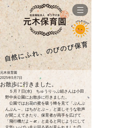
自然にふれ、のびのび保育
元木保育園
2025年5月7日
お散歩に行きました。
　５月７日(水)　ちゅうりっぷ組さんは小田
野中央公園にお散歩に行きました。
　公園ではお花の蜜を吸う蜂を見て「ぶんぶ
んぶん～、はちがとぶ～」と楽しそうな歌声
が聞こえてきたり、保育者が両手を広げて
「飛行機だよ～🛫」と走ると同じようにして
元気いっぱい走り回る姿が見られました😊