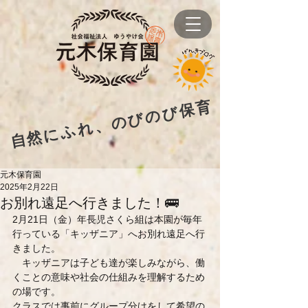
自然にふれ、のびのび保育
元木保育園
2025年2月22日
お別れ遠足へ行きました！🚌
2月21日（金）年長児さくら組は本園が毎年
行っている「キッザニア」へお別れ遠足へ行
きました。
　キッザニアは子ども達が楽しみながら、働
くことの意味や社会の仕組みを理解するため
の場です。
クラスでは事前にグループ分けをして希望の