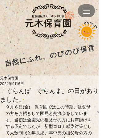
自然にふれ、のびのび保育
元木保育園
2024年9月6日
「ぐらんぱ ぐらんま」の日があり
ました。
９月６日(金)　保育園ではこの時期、祖父母
の方をお招きして園児と交流会をしていま
す。当初は全園児の祖父母の方にお声掛けを
する予定でしたが、新型コロナ感染対策とし
て人数制限と年長児、年中児の祖父母の方の