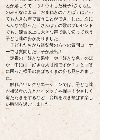
とが嬉しくて、ウキウキした様子♪さくら組
のみんなによる「おまねきのことば」はとっ
ても大きな声で言うことができました。次に
みんなで歌った「さんぽ」の歌のプレゼント
でも、練習以上に大きな声で張り切って歌う
子ども達の姿がありました。
　子どもたちから祖父母の方への質問コーナ
ーでは質問したい子が続出！
　定番の「好きな果物」や「好きな色」のほ
か、中には「好きな人は誰ですか？」と回答
に困った様子のおばちゃまの姿も見られまし
た。
　触れ合いレクリエーションでは、子ども達
が祖父母の方とハイタッチや握手！やさしく
肩たたきをするなど、台風を吹き飛ばす楽し
い時間を過ごしました。