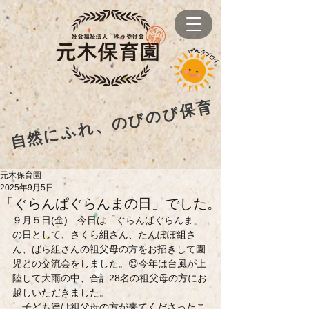
自然にふれ、のびのび保育
元木保育園
2025年9月5日
「ぐらんぱぐらんまの日」でした。
９月５日(金)　今日は「ぐらんぱぐらんま」
の日として、さくら組さん、たんぽぽ組さ
ん、ばら組さんの祖父母の方をお招きして園
児との交流会をしました。😊今年は台風が上
陸して大雨の中、合計28名の祖父母の方にお
越しいただきました。
　子ども達は祖父母の方が来てくださったこ